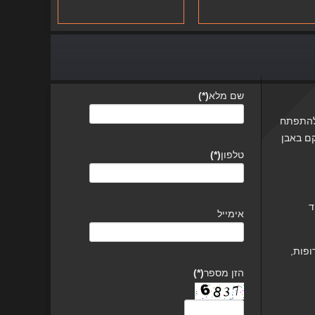
שם מלא
(*)
"אקטיבה" להתפתח
קם באבן
טלפון
(*)
ד
אימייל
ופות,
הזן מספר
(*)