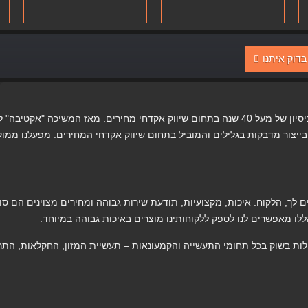
בדוק איתנו
חברת "אקטיבה" הוקמה בשנת 2005 כעסק משפחתי שבעברו ניסיון של מעל 40 שנה בתחום שיווק אקדחי מחירים. מאז המשיכה 
ייצור מדבקות בגלילים והמוביל בתחום שיווק אקדחי המחירים. מפעלנו ממו
 לך, הלקוח. איכות, מקצועיות, תודעת שירות גבוהה ומחירים מצוינים הם סו
לו מאפשרים לנו לספק ללקוחותינו מוצרים באיכות גבוהה במיוחד.
ות בשוק בכל תחומי התעשייה והקמעונאות – תעשיית המזון, החקלאות, התר